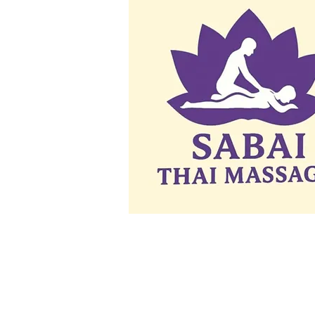
© 2035 par Sérénité spa bien-être.
Créé avec
Wix.com