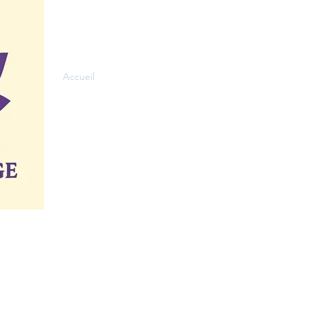
Menu
Nous suivre
Accueil
Facebook
Nos massages
Instagram
Carte cadeau
Contact
Termes et conditions
Politique de livraison
Mentions légales
Politique de cookies